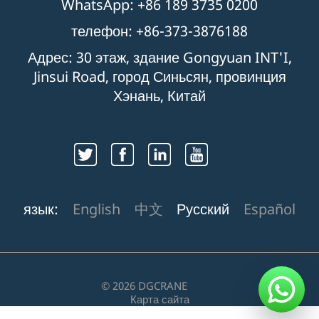
WhatsApp: +86 189 3735 0200
телефон: +86-373-3876188
Адрес: 30 этаж, здание Gongyuan INT'I,
Jinsui Road, город Синьсян, провинция
Хэнань, Китай
язык:
English
中文
Русский
Español
© 2026 DGCRANE
Карта сайта
豫ICP备11020279号